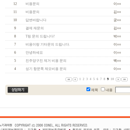
12
비용문의
이○○
11
비용문의
김○○
10
답변바랍니다
궁○○
9
결제 재문의
김○○
8
T링 문의 드립니다!
박○○
7
비용이랑 기타문의 드립니다.
이○○
6
안녕하세요
이○○
5
진주양구진 제거 비용 문의
백○○
4
성기 항문쪽 제모비용 문의
이○○
1
2
3
4
5
6
7
8
9
10
제목
내용