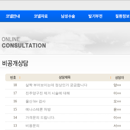
18
살짝 부어보이는데 정상인가 궁금합니다
양○○
17
진주양구진 제거 시술에 대해
이○○
16
울산 hiv 검사
오○○
15
예나스테론 처방
윤○○
14
가격문의 드립니다.
이○○
13
비용문의
서○○