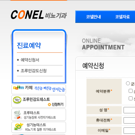
군
예약분류
성 명
휴대전화
이메일