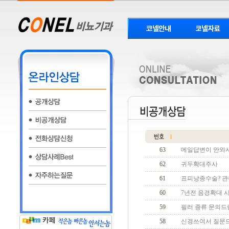
63
메일답변이 안와
62
귀두확대주사
61
표피낭종수술? 관
60
7년전 음경확대 
59
필러 종류 문의
58
신경쓰여서 질문