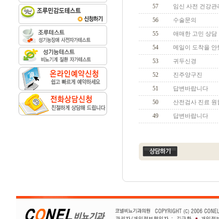
57
임신 사전 건강관
56
수술문의
55
애매한 고민 상담
54
메일이 도착을 안
53
귀두신경
52
진주양구진
51
답변바랍니다
50
산전검사 진료 
49
답변바랍니다